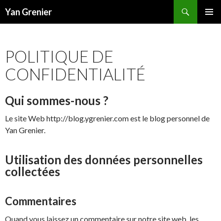
Recherche
Yan Grenier
ALLER
MENU
AU
PRINCI
CONTENU
POLITIQUE DE
CONFIDENTIALITÉ
Qui sommes-nous ?
Le site Web http://blog.ygrenier.com est le blog personnel de
Yan Grenier.
Utilisation des données personnelles
collectées
Commentaires
Quand vous laissez un commentaire sur notre site web, les