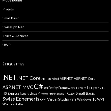
Mode boulet
Projets
Small Basic
SwissEph.Net
Trucs & Astuces
UWP
ÉTIQUETTES
.NET
.NET Core
ASP.NET
ASP.NET Core
.NET Standard
C#
ASP.NET MVC
fr
en
Entity Framework
Firebird
Hyper-V
IIS
Small Basic
IIS Express
Razor
jQuery
Linux
P/Invoke
PHP Manager
Swiss Ephemeris
Visual Studio
Windows 10
WPI
UWP
VSTS
XDocument
xUnit