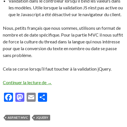
Validation dans le contrôleur lorsqu’il bind les valeurs dans
les modèles. Utile lorsque la validation JS n’est pas active ou
que le Javascript a été désactivé sur le navigateur du client.
Nous, petits français que nous sommes, utilisons un format de
nombre et de date spécifique. Pour la partie MVC il nous suffit
de force la culture du thread dans la langue qui nous intéresse
pour que la conversion du texte en nombre ou date se passe
sans problème.
Cela se corse lorsqu’il faut toucher à la validation jQuery.
Continuer la lecture de
ASP.NET MVC: jQuery Validation en fran
→
F
M
E
P
ac
as
m
ar
e
to
ai
ta
ASP.NET MVC
JQUERY
b
d
l
g