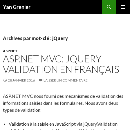
Recherche
Yan Grenier
ALLER
MENU
AU
PRINCI
CONTENU
Archives par mot-clé : jQuery
ASP.NET
ASP.NET MVC: JQUERY
VALIDATION EN FRANÇAIS
28 JANVIER 2016
LAISSER UN COMMENTAIRE
ASP.NET MVC nous fourni des mécanismes de validation des
informations saisies dans les formulaires. Nous avons deux
types de validation:
Validation à la saisie en JavaScript via jQuery.Validation