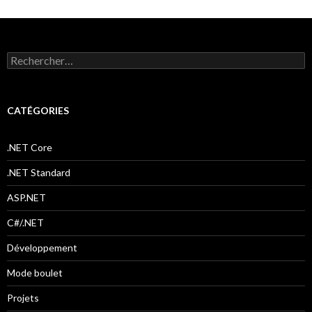
o
o
er
o
n
k
R
e
c
h
e
CATÉGORIES
r
c
h
.NET Core
e
r
.NET Standard
:
ASP.NET
C#/.NET
Développement
Mode boulet
Projets