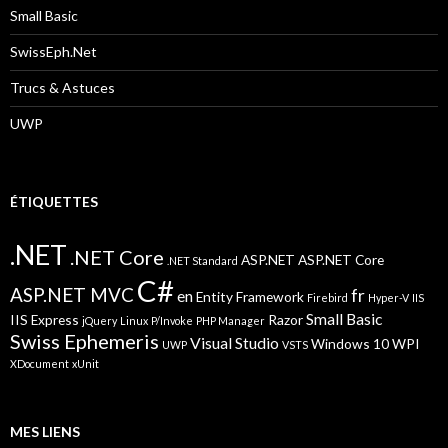
Small Basic
SwissEph.Net
Trucs & Astuces
UWP
ÉTIQUETTES
.NET
.NET Core
ASP.NET
ASP.NET Core
.NET Standard
C#
ASP.NET MVC
fr
en
Entity Framework
Firebird
Hyper-V
IIS
Small Basic
IIS Express
Razor
jQuery
Linux
P/Invoke
PHP Manager
Swiss Ephemeris
Visual Studio
Windows 10
WPI
UWP
VSTS
XDocument
xUnit
MES LIENS