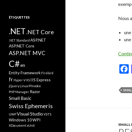
exempl
ÉTIQUETTES
Nous av
.NET
.NET Core
une 
une
ASP.NET
.NET Standard
ASP.NET Core
ASP.NET MVC
Contin
C#
en
Entity Framework
Firebird
fr
IIS Express
Hyper-V
IIS
jQuery
Linux
P/Invoke
SMAL
Razor
PHP Manager
Small Basic
Swiss Ephemeris
Visual Studio
UWP
VSTS
Windows 10
WPI
SMALL 
XDocument
xUnit