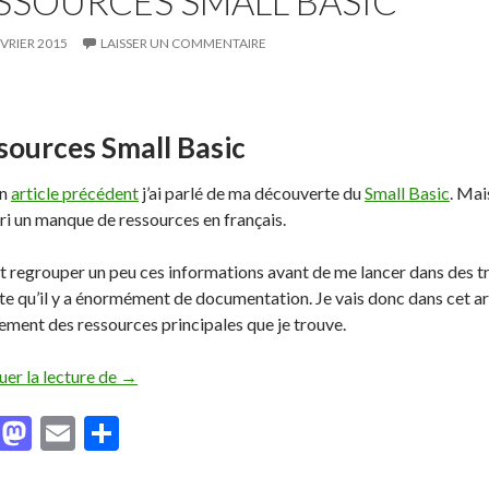
SSOURCES SMALL BASIC
ÉVRIER 2015
LAISSER UN COMMENTAIRE
sources Small Basic
un
article précédent
j’ai parlé de ma découverte du
Small Basic
. Mai
ori un manque de ressources en français.
t regrouper un peu ces informations avant de me lancer dans des tra
e qu’il y a énormément de documentation. Je vais donc dans cet arti
ement des ressources principales que je trouve.
uer la lecture de
Ressources Small Basic
→
F
M
E
P
ac
as
m
ar