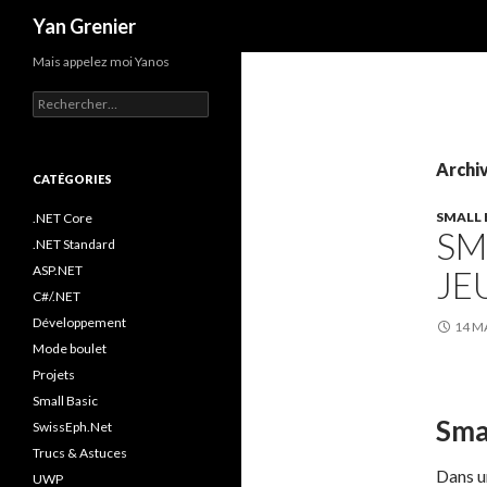
Recherche
Yan Grenier
Mais appelez moi Yanos
R
e
c
h
Archiv
e
CATÉGORIES
r
SMALL 
c
.NET Core
SM
h
.NET Standard
e
ASP.NET
JE
r
C#/.NET
:
Développement
14 M
Mode boulet
Projets
Small Basic
Smal
SwissEph.Net
Trucs & Astuces
Dans u
UWP