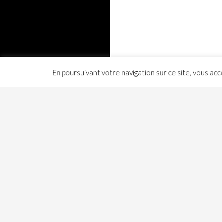
En poursuivant votre navigation sur ce site, vous ac
ARTICLES RÉCENTS
COMMENTAIRES 
SwissEph for .Net at version 2.08.00 (2.8.0.1)
SwissEph for .NET à la version 2.08 (2.8.0.1)
[.NET] Differences in floating point calculations
between 32-bit and 64-bit (EN)
[.NET] Différences de calcul des flottants entre
le 32bits et le 64bits
Histoire d’une migration en .Net Core – Partie 4