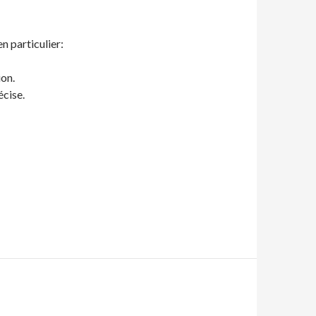
n particulier:
ion.
écise.