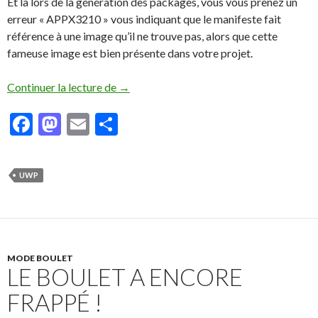
Et là lors de la génération des packages, vous vous prenez un
erreur « APPX3210 » vous indiquant que le manifeste fait
référence à une image qu’il ne trouve pas, alors que cette
fameuse image est bien présente dans votre projet.
Continuer la lecture de
UWP: Erreur « APPX3210 » lors de la gé
→
F
M
E
P
ac
as
m
ar
e
to
ai
ta
UWP
b
d
l
g
o
o
er
o
n
k
MODE BOULET
LE BOULET A ENCORE
FRAPPÉ !