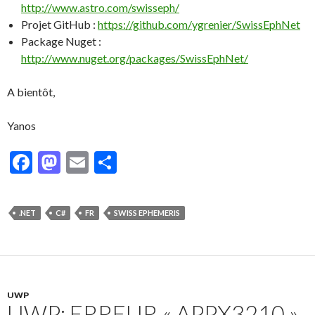
http://www.astro.com/swisseph/
Projet GitHub :
https://github.com/ygrenier/SwissEphNet
Package Nuget :
http://www.nuget.org/packages/SwissEphNet/
A bientôt,
Yanos
F
M
E
P
ac
as
m
ar
e
to
ai
ta
.NET
C#
FR
SWISS EPHEMERIS
b
d
l
g
o
o
er
o
n
k
UWP
UWP: ERREUR « APPX3210 »