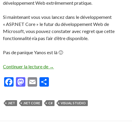
développement Web extrêmement pratique.
Si maintenant vous vous lancez dans le développement
« ASP.NET Core » le futur du développement Web de
Microsoft, vous pouvez constater avec regret que cette
fonctionnalité n’a pas l’air d’être disponible.
Pas de panique Yanos est là 🙂
Continuer la lecture de
La fonction BrowserLink ne fonctionne p
→
F
M
E
P
ac
as
m
ar
e
to
ai
ta
.NET
.NET CORE
C#
VISUAL STUDIO
b
d
l
g
o
o
er
o
n