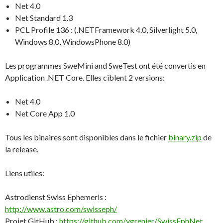
Net 4.0
Net Standard 1.3
PCL Profile 136 : (.NETFramework 4.0, Silverlight 5.0,
Windows 8.0, WindowsPhone 8.0)
Les programmes SweMini and SweTest ont été convertis en
Application .NET Core. Elles ciblent 2 versions:
Net 4.0
Net Core App 1.0
Tous les binaires sont disponibles dans le fichier
binary.zip
de
la release.
Liens utiles:
Astrodienst Swiss Ephemeris :
http://www.astro.com/swisseph/
Projet GitHub :
https://github.com/ygrenier/SwissEphNet