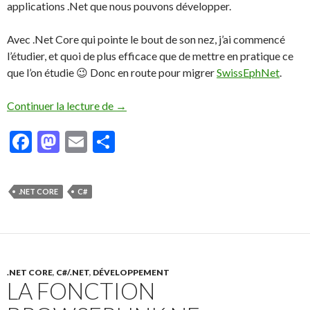
applications .Net que nous pouvons développer.
Avec .Net Core qui pointe le bout de son nez, j’ai commencé
l’étudier, et quoi de plus efficace que de mettre en pratique ce
que l’on étudie 😉 Donc en route pour migrer
SwissEphNet
.
Continuer la lecture de
Histoire d’une migration en .NET Core – 
→
F
M
E
P
ac
as
m
ar
e
to
ai
ta
.NET CORE
C#
b
d
l
g
o
o
er
o
n
k
.NET CORE
,
C#/.NET
,
DÉVELOPPEMENT
LA FONCTION