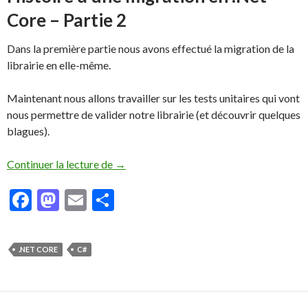
Core – Partie 2
Dans la première partie nous avons effectué la migration de la
librairie en elle-même.
Maintenant nous allons travailler sur les tests unitaires qui vont
nous permettre de valider notre librairie (et découvrir quelques
blagues).
Continuer la lecture de
Histoire d’une migration en .NET Core – 
→
F
M
E
P
ac
as
m
ar
e
to
ai
ta
.NET CORE
C#
b
d
l
g
o
o
er