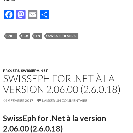
F
M
E
P
ac
as
m
ar
e
to
ai
ta
.NET
C#
EN
SWISS EPHEMERIS
b
d
l
g
o
o
er
o
n
k
PROJETS
,
SWISSEPH.NET
SWISSEPH FOR .NET À LA
VERSION 2.06.00 (2.6.0.18)
9 FÉVRIER 2017
LAISSER UN COMMENTAIRE
SwissEph for .Net à la version
2.06.00 (2.6.0.18)