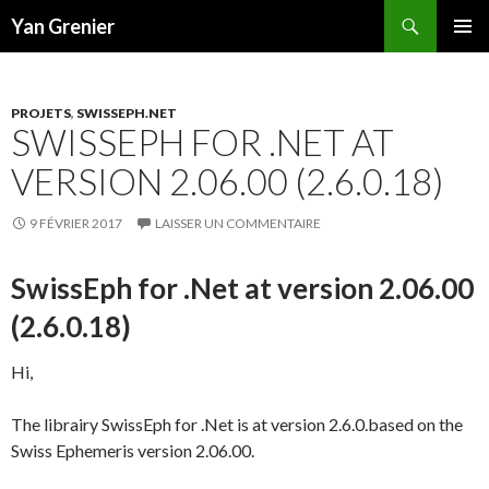
Recherche
Yan Grenier
ALLER
MENU
AU
PRINCI
CONTENU
PROJETS
,
SWISSEPH.NET
SWISSEPH FOR .NET AT
VERSION 2.06.00 (2.6.0.18)
9 FÉVRIER 2017
LAISSER UN COMMENTAIRE
SwissEph for .Net at version 2.06.00
(2.6.0.18)
Hi,
The librairy SwissEph for .Net is at version 2.6.0.based on the
Swiss Ephemeris version 2.06.00.