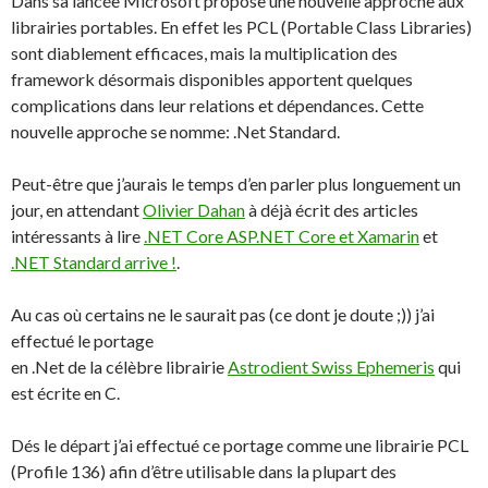
Dans sa lancée Microsoft propose une nouvelle approche aux
librairies portables. En effet les PCL (Portable Class Libraries)
sont diablement efficaces, mais la multiplication des
framework désormais disponibles apportent quelques
complications dans leur relations et dépendances. Cette
nouvelle approche se nomme: .Net Standard.
Peut-être que j’aurais le temps d’en parler plus longuement un
jour, en attendant
Olivier Dahan
à déjà écrit des articles
intéressants à lire
.NET Core ASP.NET Core et Xamarin
et
.NET Standard arrive !
.
Au cas où certains ne le saurait pas (ce dont je doute ;)) j’ai
effectué le portage
en .Net de la célèbre librairie
Astrodient Swiss Ephemeris
qui
est écrite en C.
Dés le départ j’ai effectué ce portage comme une librairie PCL
(Profile 136) afin d’être utilisable dans la plupart des