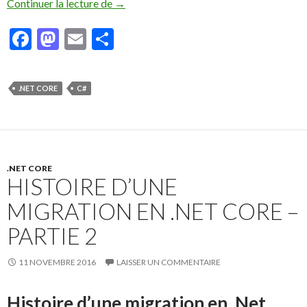
Continuer la lecture de
Histoire d’une migration en .NET Core – 
→
F
M
E
P
ac
as
m
ar
e
to
ai
ta
.NET CORE
C#
b
d
l
g
o
o
er
o
n
k
.NET CORE
HISTOIRE D’UNE
MIGRATION EN .NET CORE –
PARTIE 2
11 NOVEMBRE 2016
LAISSER UN COMMENTAIRE
Histoire d’une migration en .Net