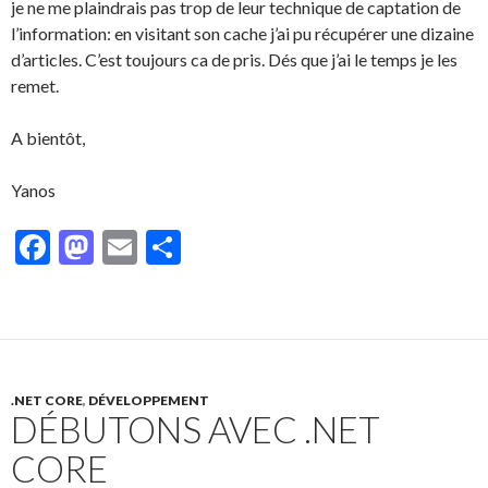
je ne me plaindrais pas trop de leur technique de captation de
l’information: en visitant son cache j’ai pu récupérer une dizaine
d’articles. C’est toujours ca de pris. Dés que j’ai le temps je les
remet.
A bientôt,
Yanos
F
M
E
P
ac
as
m
ar
e
to
ai
ta
b
d
l
g
o
o
er
.NET CORE
,
DÉVELOPPEMENT
o
n
DÉBUTONS AVEC .NET
k
CORE