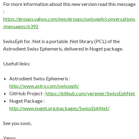
For more information about this new version read this message
:
https://groups.yahoo.com/neo/groups/swisseph/conversations
/messages/6392
SwissEph for .Net is a portable .Net library (PCL) of the
Astrodient Swiss Ephemeris, delivered in Nuget package.
Usefull links:
Astrodient Swiss Ephemeris :
http://www.astro.com/swisseph/
GitHub Project :
https://github.com/ygrenier/SwissEphNet
Nuget Package :
http://www.nuget.org/packages/SwissEphNet/
See you soon,
Yanos