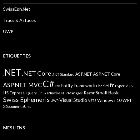
SwissEph.Net
Trucs & Astuces
UWP
ÉTIQUETTES
.NET
.NET Core
ASP.NET
ASP.NET Core
.NET Standard
C#
ASP.NET MVC
fr
en
Entity Framework
Firebird
Hyper-V
IIS
Small Basic
IIS Express
Razor
jQuery
Linux
P/Invoke
PHP Manager
Swiss Ephemeris
Visual Studio
Windows 10
WPI
UWP
VSTS
XDocument
xUnit
MES LIENS