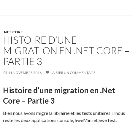
b
d
l
g
o
o
er
o
n
k
.NET CORE
HISTOIRE D’UNE
MIGRATION EN .NET CORE –
PARTIE 3
11 NOVEMBRE 2016
LAISSER UN COMMENTAIRE
Histoire d’une migration en .Net
Core – Partie 3
Bien nous avons migré la librairie et les tests unitaires, il nous
reste les deux applications console, SweMini et SweTest.