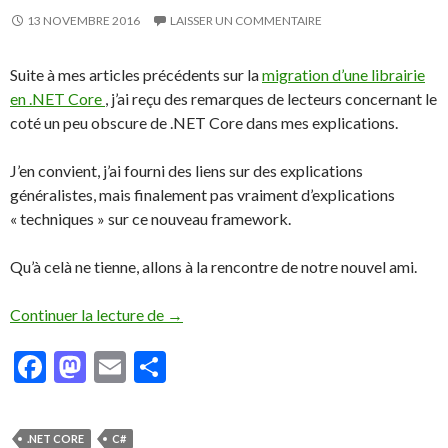
13 NOVEMBRE 2016
LAISSER UN COMMENTAIRE
Suite à mes articles précédents sur la
migration d’une librairie
en .NET Core
, j’ai reçu des remarques de lecteurs concernant le
coté un peu obscure de .NET Core dans mes explications.
J’en convient, j’ai fourni des liens sur des explications
généralistes, mais finalement pas vraiment d’explications
« techniques » sur ce nouveau framework.
Qu’à celà ne tienne, allons à la rencontre de notre nouvel ami.
Continuer la lecture de
Débutons avec .NET Core
→
F
M
E
P
ac
as
m
ar
e
to
ai
ta
.NET CORE
C#