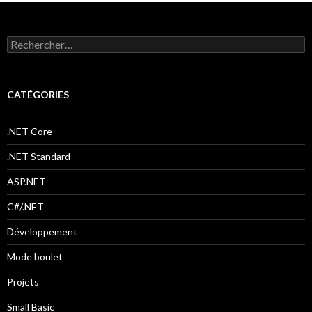
articles
R
e
c
h
e
CATÉGORIES
r
c
h
.NET Core
e
r
.NET Standard
:
ASP.NET
C#/.NET
Développement
Mode boulet
Projets
Small Basic