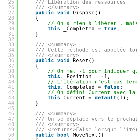
25
/// Libération des ressources
26
/// </summary>
27
public
void
Dispose()
28
{
29
// On a rien à libérer , mais
30
this
._Completed = 
true
;
31
}
32
33
/// <summary>
34
/// Cette méthode est appelée lor
35
/// </summary>
36
public
void
Reset()
37
{
38
// On met -1 pour indiquer qu
39
this
._Position = -1;
40
// L'itération n'est pas term
41
this
._Completed = 
false
;
42
// On défini Current avec la 
43
this
.Current = 
default
(T);
44
}
45
46
/// <summary>
47
/// On se déplace vers le prochai
48
/// </summary>
49
/// <returns>False lorsque l'itér
50
public
bool
MoveNext()