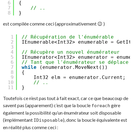
6
{
7
// ..
8
}
est compilée comme ceci (approximativement 😉 )
1
// Récupération de l'énumérable
2
IEnumerable<Int32> enumerable = GetIt
3
4
// Récupère un nouvel énumérateur
5
IEnumerator<Int32> enumerator = enume
6
// Tant que l'énumérateur se déplace
7
while
(enumerator.MoveNext())
8
{
9
Int32 elm = enumerator.Current;
10
// ..
11
}
Toutefois ce n’est pas tout à fait exact, car ce que beaucoup de
savent pas (apparement) c’est que la boucle
gère
foreach
également la possibilité qu’un énumérateur soit disposable
(implémentant
), donc la boucle équivalente est
IDisposable
en réalité plus comme ceci :