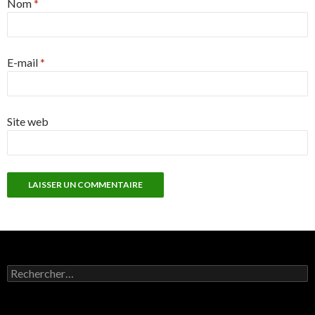
Nom
*
E-mail
*
Site web
R
e
c
h