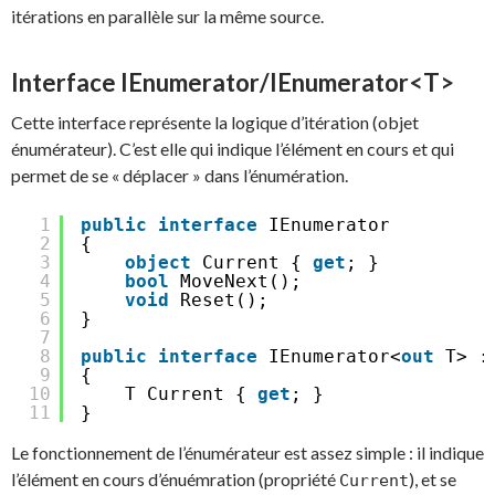
itérations en parallèle sur la même source.
Interface IEnumerator/IEnumerator<T>
Cette interface représente la logique d’itération (objet
énumérateur). C’est elle qui indique l’élément en cours et qui
permet de se « déplacer » dans l’énumération.
1
public
interface
IEnumerator
2
{
3
object
Current { 
get
; }
4
bool
MoveNext();
5
void
Reset();
6
}
7
8
public
interface
IEnumerator<
out
T> :
9
{
10
T Current { 
get
; }
11
}
Le fonctionnement de l’énumérateur est assez simple : il indique
l’élément en cours d’énuémration (propriété
), et se
Current