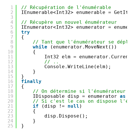
1
// Récupération de l'énumérable
2
IEnumerable<Int32> enumerable = GetIt
3
4
// Récupère un nouvel énumérateur
5
IEnumerator<Int32> enumerator = enume
6
try
7
{
8
// Tant que l'énumérateur se dépl
9
while
(enumerator.MoveNext())
10
{
11
Int32 elm = enumerator.Curren
12
// ..
13
Console.WriteLine(elm);
14
}
15
}
16
finally
17
{
18
// On détermine si l'énumérateur 
19
IDisposable disp = enumerator 
as
20
// Si c'est le cas on dispose l'é
21
if
(disp != 
null
)
22
{
23
disp.Dispose();
24
}
25
}