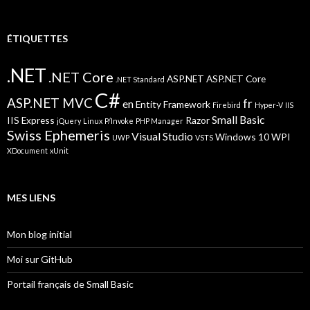
ÉTIQUETTES
.NET
.NET Core
ASP.NET
ASP.NET Core
.NET Standard
C#
ASP.NET MVC
fr
en
Entity Framework
Firebird
Hyper-V
IIS
Small Basic
IIS Express
Razor
jQuery
Linux
P/Invoke
PHP Manager
Swiss Ephemeris
Visual Studio
Windows 10
WPI
UWP
VSTS
XDocument
xUnit
MES LIENS
Mon blog initial
Moi sur GitHub
Portail français de Small Basic