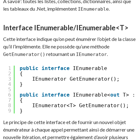
A savoir: toutes les listes, collections, dictionnaires, ainsi que
les tableaux du .Net, implémentent
.
IEnumerable
Interface IEnumerable/IEnumerable<T>
Cette interface indique qu’on peut énumérer l’objet de la classe
qu’il l’implémente. Elle ne possède qu’une méthode
retournant un
.
GetEnumerator()
IEnumerator
1
public
interface
IEnumerable
2
{
3
IEnumerator GetEnumerator();
4
}
5
6
public
interface
IEnumerable<
out
T> : 
7
{
8
IEnumerator<T> GetEnumerator();
9
}
Le principe de cette interface et de fournir un nouvel objet
énumérateur à chaque appel permettant ainsi de démarrer une
nouvelle itération, et permettre également d’avoir plusieurs