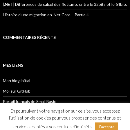
[.NET] Différences de calcul des flottants entre le 32bits et le 64bits
Histoire d’une migration en .Net Core – Partie 4
COMMENTAIRES RÉCENTS
MES LIENS
Mon blog initial
Moi sur GitHub
Portail français de Small Basic
En poursuivant votre navigation sur ce site, vous acceptez
l’utilisation de cookies pour vous proposer des contenus et
services adaptés à vos centres d’intérêts.
J'accepte
Politique de confidentialité
Fièrement propulsé par WordPress