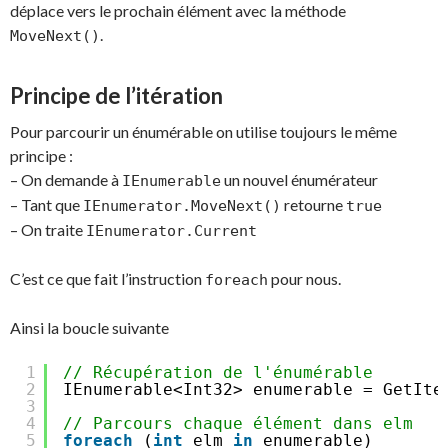
déplace vers le prochain élément avec la méthode
.
MoveNext()
Principe de l’itération
Pour parcourir un énumérable on utilise toujours le même
principe :
– On demande à
un nouvel énumérateur
IEnumerable
– Tant que
retourne
IEnumerator.MoveNext()
true
– On traite
IEnumerator.Current
C’est ce que fait l’instruction
pour nous.
foreach
Ainsi la boucle suivante
1
// Récupération de l'énumérable
2
IEnumerable<Int32> enumerable = GetIte
3
4
// Parcours chaque élément dans elm
5
foreach
(
int
elm 
in
enumerable)