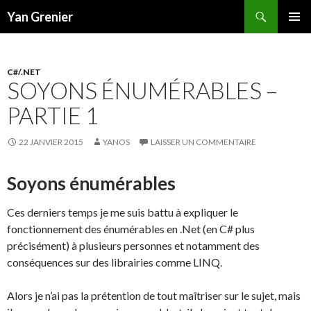
Recherche
Yan Grenier
ALLER
MENU
AU
PRINCI
CONTENU
C#/.NET
SOYONS ÉNUMÉRABLES –
PARTIE 1
22 JANVIER 2015
YANOS
LAISSER UN COMMENTAIRE
Soyons énumérables
Ces derniers temps je me suis battu à expliquer le
fonctionnement des énumérables en .Net (en C# plus
précisément) à plusieurs personnes et notamment des
conséquences sur des librairies comme LINQ.
Alors je n’ai pas la prétention de tout maîtriser sur le sujet, mais