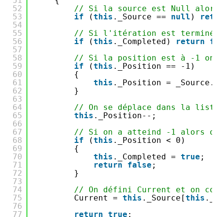
51
{
52
// Si la source est Null alor
53
if
(
this
._Source == 
null
) 
ret
54
55
// Si l'itération est terminé
56
if
(
this
._Completed) 
return
f
57
58
// Si la position est à -1 on
59
if
(
this
._Position == -1)
60
{
61
this
._Position = _Source.
62
}
63
64
// On se déplace dans la list
65
this
._Position--;
66
67
// Si on a atteind -1 alors o
68
if
(
this
._Position < 0)
69
{
70
this
._Completed = 
true
;
71
return
false
;
72
}
73
74
// On défini Current et on co
75
Current = 
this
._Source[
this
._
76
77
return
true
;