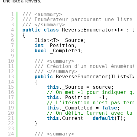
une liste à l’envers.
1
/// <summary>
2
/// Enumérateur parcourant une liste 
3
/// </summary>
4
public
class
ReverseEnumerator<T> : I
5
{
6
IList<T> _Source;
7
int
_Position;
8
bool
_Completed;
9
10
/// <summary>
11
/// Création d'un nouvel énumérat
12
/// </summary>
13
public
ReverseEnumerator(IList<T>
14
{
15
this
._Source = source;
16
// On met -1 pour indiquer qu
17
this
._Position = -1;
18
// L'itération n'est pas term
19
this
._Completed = 
false
;
20
// On défini Current avec la 
21
this
.Current = 
default
(T);
22
}
23
24
/// <summary>