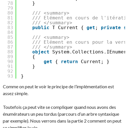
78
}
79
80
/// <summary>
81
/// Elément en cours de l'itérati
82
/// </summary>
83
public
T Current { 
get
; 
private
s
84
85
/// <summary>
86
/// Elément en cours pour la vers
87
/// </summary>
88
object
System.Collections.IEnumer
89
{
90
get
{ 
return
Current; }
91
}
92
93
}
Comme on peut le voir le principe de l’implémentation est
assez simple.
Toutefois ça peut vite se compliquer quand nous avons des
énumérateurs un peu tordus (parcours d’un arbre syntaxique
par exemple). Nous verrons dans la partie 2 comment on peut
se simplifier la vie.