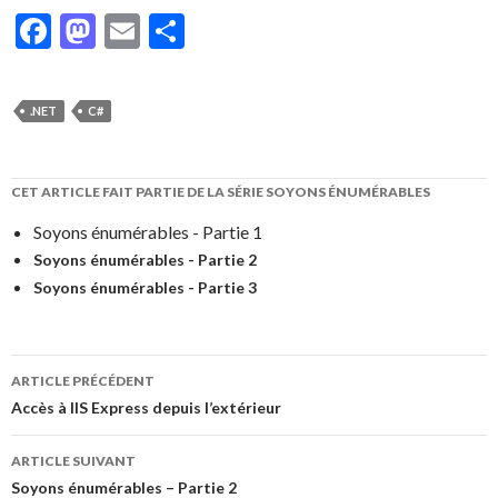
F
M
E
P
ac
as
m
ar
e
to
ai
ta
.NET
C#
b
d
l
g
o
o
er
CET ARTICLE FAIT PARTIE DE LA SÉRIE
SOYONS ÉNUMÉRABLES
o
n
Soyons énumérables - Partie 1
k
Soyons énumérables - Partie 2
Soyons énumérables - Partie 3
ARTICLE PRÉCÉDENT
Navigation
Accès à IIS Express depuis l’extérieur
des
ARTICLE SUIVANT
articles
Soyons énumérables – Partie 2