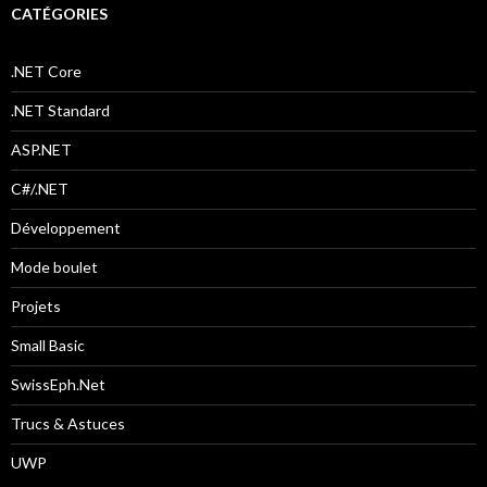
e
CATÉGORIES
r
c
h
.NET Core
e
r
.NET Standard
:
ASP.NET
C#/.NET
Développement
Mode boulet
Projets
Small Basic
SwissEph.Net
Trucs & Astuces
UWP