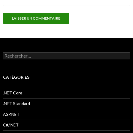
R
e
c
h
e
CATÉGORIES
r
c
h
.NET Core
e
r
.NET Standard
:
ASP.NET
C#/.NET