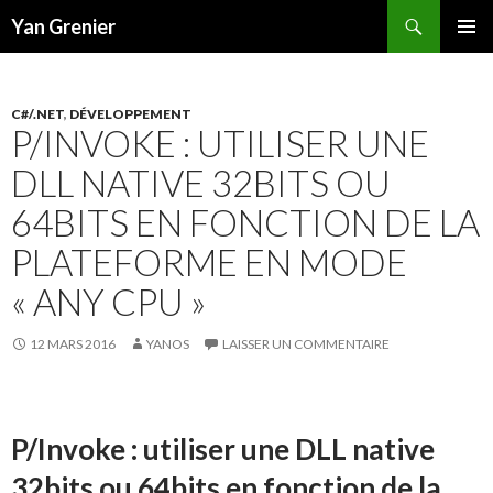
Recherche
Yan Grenier
ALLER
MENU
AU
PRINCI
CONTENU
C#/.NET
,
DÉVELOPPEMENT
P/INVOKE : UTILISER UNE
DLL NATIVE 32BITS OU
64BITS EN FONCTION DE LA
PLATEFORME EN MODE
« ANY CPU »
12 MARS 2016
YANOS
LAISSER UN COMMENTAIRE
P/Invoke : utiliser une DLL native
32bits ou 64bits en fonction de la