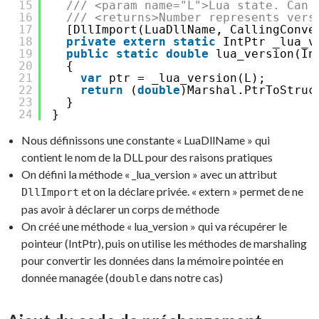
15
/// <param name="L">Lua state. Can 
16
/// <returns>Number represents vers
17
[DllImport(LuaDllName, CallingConve
18
private
extern
static
IntPtr _lua_v
19
public
static
double
lua_version(In
20
{
21
var
ptr = _lua_version(L);
22
return
(
double
)Marshal.PtrToStruc
23
}
24
}
Nous définissons une constante « LuaDllName » qui
contient le nom de la DLL pour des raisons pratiques
On défini la méthode « _lua_version » avec un attribut
et on la déclare privée. « extern » permet de ne
DllImport
pas avoir à déclarer un corps de méthode
On créé une méthode « lua_version » qui va récupérer le
pointeur (IntPtr), puis on utilise les méthodes de marshaling
pour convertir les données dans la mémoire pointée en
donnée managée (
dans notre cas)
double