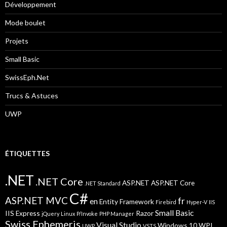
Développement
Mode boulet
Projets
Small Basic
SwissEph.Net
Trucs & Astuces
UWP
ÉTIQUETTES
.NET
.NET Core
ASP.NET
ASP.NET Core
.NET Standard
C#
ASP.NET MVC
fr
en
Entity Framework
Firebird
Hyper-V
IIS
Small Basic
IIS Express
Razor
jQuery
Linux
P/Invoke
PHP Manager
Swiss Ephemeris
Visual Studio
Windows 10
WPI
UWP
VSTS