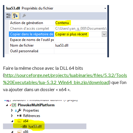
Faire la même chose avec la DLL 64 bits
(
http://sourceforge.net/projects/luabinaries/files/5.3.2/Tools
%20Executables/lua-5.3.2_Win64_bin.zip/download
) que l’on
va ajouter dans un dossier « x64 ».