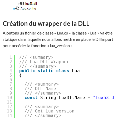
Création du wrapper de la DLL
Ajoutons un fichier de classe « Lua.cs » la classe « Lua » va être
statique dans laquelle nous allons mettre en place le DllImport
pour accéder la fonction « lua_version ».
1
/// <summary>
2
/// Lua DLL Wrapper
3
/// </summary>
4
public
static
class
Lua
5
{
6
7
/// <summary>
8
/// DLL Name
9
/// </summary>
10
const
String LuaDllName = 
"Lua53.dl
11
12
/// <summary>
13
/// Get Lua version
14
/// </summary>