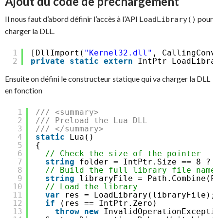
Ajout du code de préchargement
Il nous faut d’abord définir l’accès à l’API
pour
LoadLibrary()
charger la DLL.
1
[DllImport(
"Kernel32.dll"
, CallingConv
2
private
static
extern
IntPtr LoadLibra
Ensuite on défini le constructeur statique qui va charger la DLL
en fonction
1
/// <summary>
2
/// Preload the Lua DLL
3
/// </summary>
4
static
Lua()
5
{
6
// Check the size of the pointer
7
string
folder = IntPtr.Size == 8 ? 
8
// Build the full library file name
9
string
libraryFile = Path.Combine(P
10
// Load the library
11
var
res = LoadLibrary(libraryFile);
12
if
(res == IntPtr.Zero)
13
throw
new
InvalidOperationExcepti