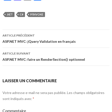
ac
as
m
ar
e
to
ai
ta
.NET
C#
P/INVOKE
b
d
l
g
o
o
er
o
n
ARTICLE PRÉCÉDENT
Navigation
ASP.NET MVC: jQuery Validation en français
k
des
ARTICLE SUIVANT
articles
ASP.NET MVC: faire un RenderSection() optionnel
LAISSER UN COMMENTAIRE
Votre adresse e-mail ne sera pas publiée.
Les champs obligatoires
sont indiqués avec
*
Commentaire