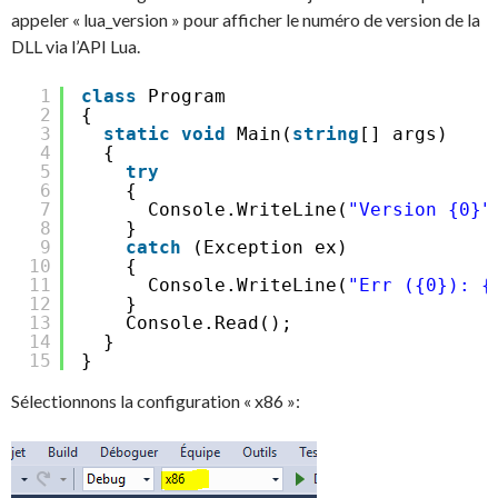
appeler « lua_version » pour afficher le numéro de version de la
DLL via l’API Lua.
1
class
Program
2
{
3
static
void
Main(
string
[] args)
4
{
5
try
6
{
7
Console.WriteLine(
"Version {0}"
8
}
9
catch
(Exception ex)
10
{
11
Console.WriteLine(
"Err ({0}): {
12
}
13
Console.Read();
14
}
15
}
Sélectionnons la configuration « x86 »: