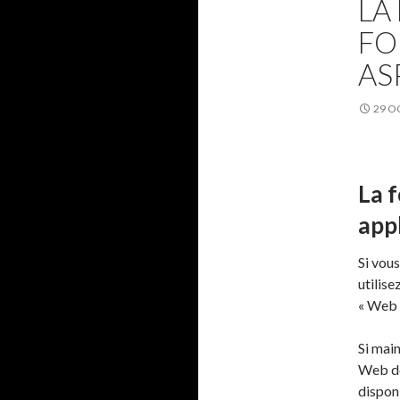
LA
FO
AS
29 O
La 
app
Si vou
utilise
« Web 
Si mai
Web de 
dispon