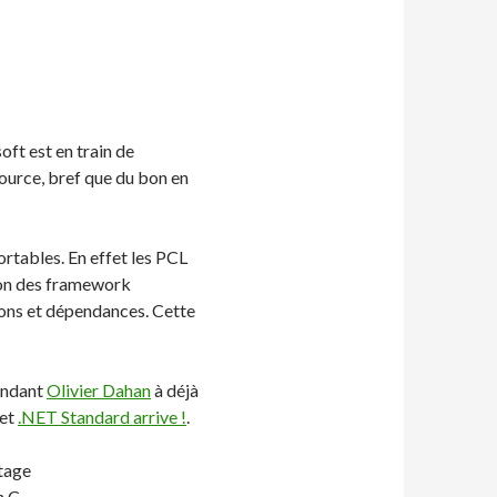
ft est en train de
ource, bref que du bon en
rtables. En effet les PCL
tion des framework
ions et dépendances. Cette
tendant
Olivier Dahan
à déjà
et
.NET Standard arrive !
.
rtage
n C.