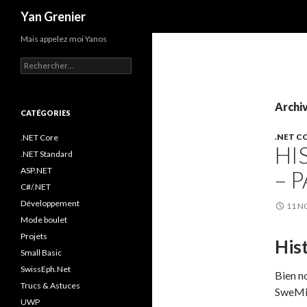
Recherche
Yan Grenier
Mais appelez moi Yanos
R
e
c
h
Archiv
e
CATÉGORIES
r
.NET C
c
.NET Core
HI
h
.NET Standard
e
ASP.NET
– P
r
C#/.NET
:
Développement
11 N
Mode boulet
Projets
Hist
Small Basic
SwissEph.Net
Bien no
Trucs & Astuces
SweMin
UWP