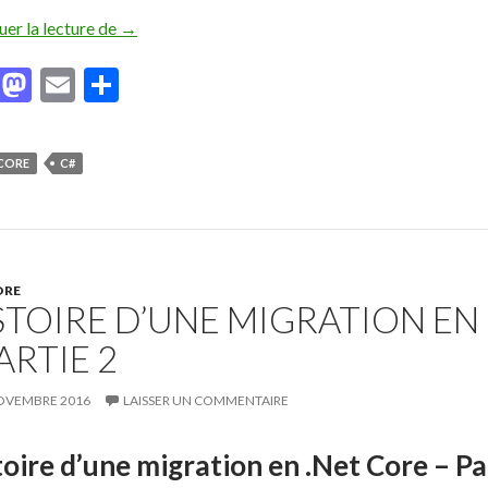
uer la lecture de
Histoire d’une migration en .NET Core – Partie 3
→
F
M
E
P
ac
as
m
ar
e
to
ai
ta
 CORE
C#
b
d
l
g
o
o
er
o
n
k
ORE
STOIRE D’UNE MIGRATION EN
ARTIE 2
OVEMBRE 2016
LAISSER UN COMMENTAIRE
oire d’une migration en .Net Core – Pa