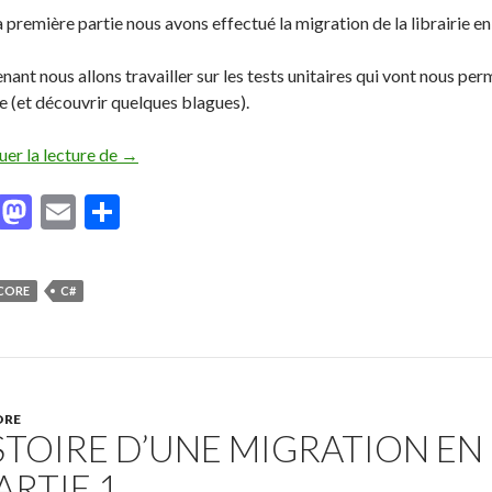
 première partie nous avons effectué la migration de la librairie e
ant nous allons travailler sur les tests unitaires qui vont nous per
ie (et découvrir quelques blagues).
uer la lecture de
Histoire d’une migration en .NET Core – Partie 2
→
F
M
E
P
ac
as
m
ar
e
to
ai
ta
 CORE
C#
b
d
l
g
o
o
er
o
n
k
ORE
STOIRE D’UNE MIGRATION EN
ARTIE 1