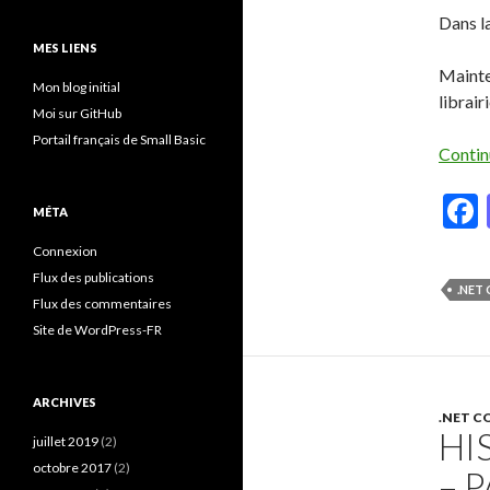
Dans la
MES LIENS
Mainten
Mon blog initial
librair
Moi sur GitHub
Portail français de Small Basic
Contin
MÉTA
Connexion
Flux des publications
.NET
Flux des commentaires
Site de WordPress-FR
ARCHIVES
.NET C
HI
juillet 2019
(2)
octobre 2017
(2)
– P