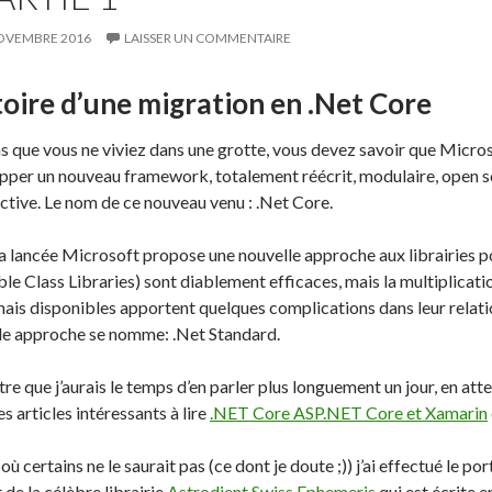
OVEMBRE 2016
LAISSER UN COMMENTAIRE
toire d’une migration en .Net Core
s que vous ne viviez dans une grotte, vous devez savoir que Microso
pper un nouveau framework, totalement réécrit, modulaire, open s
ctive. Le nom de ce nouveau venu : .Net Core.
a lancée Microsoft propose une nouvelle approche aux librairies po
ble Class Libraries) sont diablement efficaces, mais la multiplica
ais disponibles apportent quelques complications dans leur relat
le approche se nomme: .Net Standard.
re que j’aurais le temps d’en parler plus longuement un jour, en at
es articles intéressants à lire
.NET Core ASP.NET Core et Xamarin
où certains ne le saurait pas (ce dont je doute ;)) j’ai effectué le po
 de la célèbre librairie
Astrodient Swiss Ephemeris
qui est écrite e