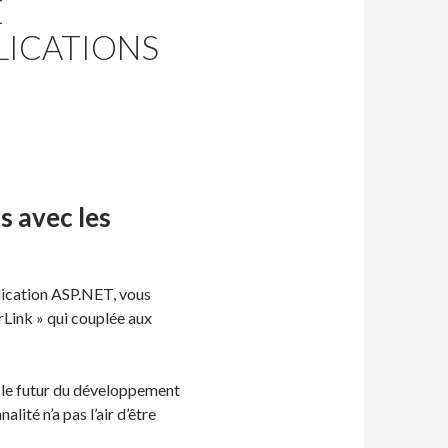
E
LICATIONS
s avec les
plication ASP.NET, vous
rLink » qui couplée aux
 le futur du développement
ité n’a pas l’air d’être