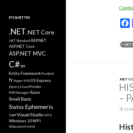
Contin
ÉTIQUETTES
.NET
.NET Core
ASP.NET
.NET Standard
.NET
ASP.NET Core
ASP.NET MVC
C#
en
Entity Framework
Firebird
fr
.NET C
IIS Express
Hyper-V
IIS
HI
jQuery
Linux
P/Invoke
Razor
PHP Manager
– P
Small Basic
Swiss Ephemeris
11 N
Visual Studio
UWP
VSTS
Windows 10
WPI
Hist
XDocument
xUnit