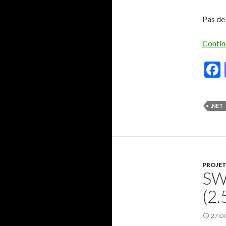
Pas de
Contin
.NET
PROJE
SW
(2.
27 O