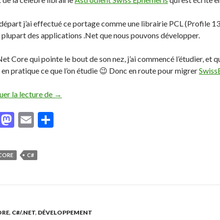
départ j’ai effectué ce portage comme une librairie PCL (Profile 136
a plupart des applications .Net que nous pouvons développer.
et Core qui pointe le bout de son nez, j’ai commencé l’étudier, et q
 en pratique ce que l’on étudie 😉 Donc en route pour migrer
Swiss
uer la lecture de
Histoire d’une migration en .NET Core – Partie 1
→
F
M
E
P
ac
as
m
ar
e
to
ai
ta
 CORE
C#
b
d
l
g
o
o
er
o
n
k
ORE
,
C#/.NET
,
DÉVELOPPEMENT