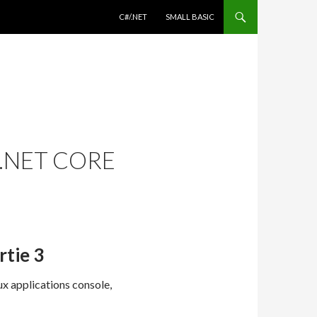
ALLER AU CONTENU
C#/.NET
SMALL BASIC
 .NET CORE
rtie 3
eux applications console,