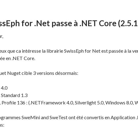
sEph for .Net passe à .NET Core (2.5.1
r,
ux que ca intéresse la librairie SwissEph for Net est passée à la v
ée en .NET Core.
uet Nuget cible 3 versions désormais:
 4.0
 Standard 1.3
 Profile 136 : (.NETFramework 4.0, Silverlight 5.0, Windows 8.0,
ogrammes SweMini and SweTest ont été convertis en Application .N
ns: