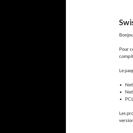
Swis
Bonjou
Pour ce
compil
Le paq
Net
Net
PCL
Les pr
versio