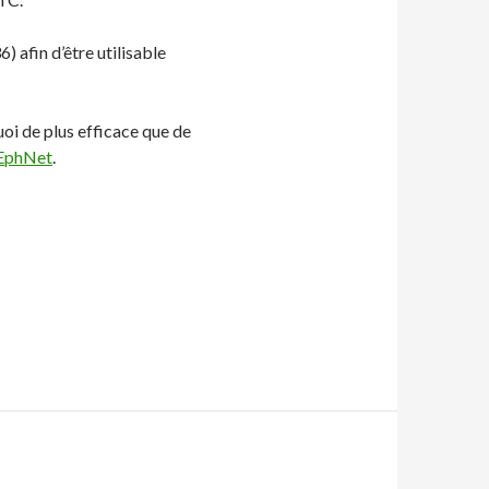
) afin d’être utilisable
uoi de plus efficace que de
EphNet
.