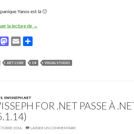
 panique Yanos est là 🙂
uer la lecture de
La fonction BrowserLink ne fonctionne pas avec 
→
F
M
E
P
ac
as
m
ar
e
to
ai
ta
.NET CORE
C#
VISUAL STUDIO
b
d
l
g
o
o
er
o
n
k
TS
,
SWISSEPH.NET
ISSEPH FOR .NET PASSE À .N
5.1.14)
CTOBRE 2016
LAISSER UN COMMENTAIRE