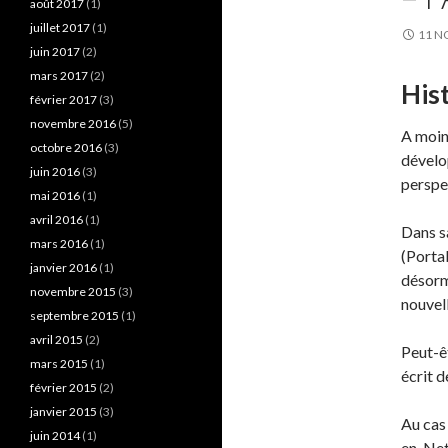
août 2017
(1)
juillet 2017
(1)
11 N
juin 2017
(2)
mars 2017
(2)
His
février 2017
(3)
novembre 2016
(5)
A moin
octobre 2016
(3)
dévelo
juin 2016
(3)
perspe
mai 2016
(1)
avril 2016
(1)
Dans s
mars 2016
(1)
(Porta
janvier 2016
(1)
désorm
novembre 2015
(3)
nouvel
septembre 2015
(1)
avril 2015
(2)
Peut-êt
mars 2015
(1)
écrit d
février 2015
(2)
janvier 2015
(3)
Au cas 
juin 2014
(1)
en .Net