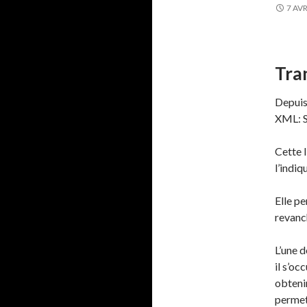
7 AVR
Tra
Depuis
XML: S
Cette 
l’indiq
Elle p
revanc
L’une 
il s’oc
obteni
permett