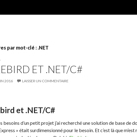
es par mot-clé : .NET
T
REBIRD ET .NET/C#
IN 2016
LAISSER UN COMMENTAIRE
ebird et .NET/C#
s besoins d’un petit projet j’ai recherché une solution de base de 
xpress » était surdimensionné pour le besoin. Et c’est là que m’est