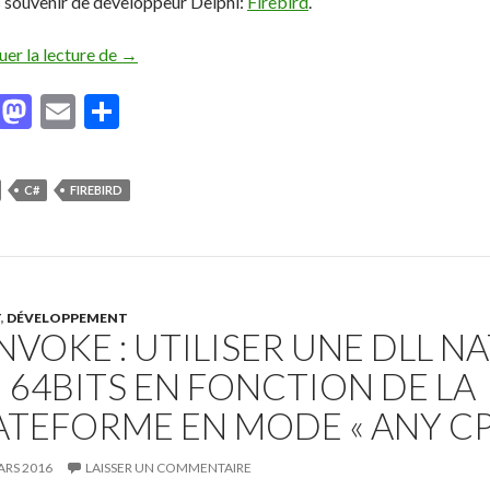
 souvenir de développeur Delphi:
Firebird
.
uer la lecture de
Firebird et .NET/C#
→
F
M
E
P
ac
as
m
ar
e
to
ai
ta
C#
FIREBIRD
b
d
l
g
o
o
er
o
n
k
T
,
DÉVELOPPEMENT
INVOKE : UTILISER UNE DLL NA
 64BITS EN FONCTION DE LA
ATEFORME EN MODE « ANY CP
ARS 2016
LAISSER UN COMMENTAIRE