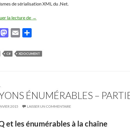
smes de sérialisation XML du .Net.
uer la lecture de
Transtypage de valeurs avec la sérialisation XDo
→
F
M
E
P
ac
as
m
ar
e
to
ai
ta
C#
XDOCUMENT
b
d
l
g
o
o
er
o
n
k
T
YONS ÉNUMÉRABLES – PARTIE
ANVIER 2015
LAISSER UN COMMENTAIRE
Q et les énumérables à la chaîne