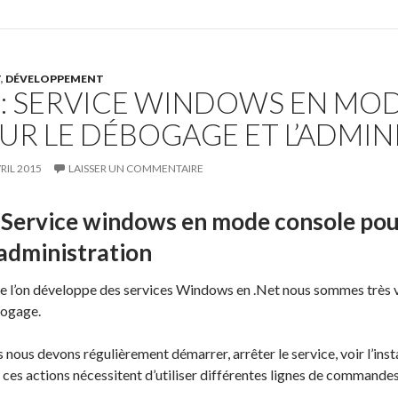
o
o
er
o
n
k
T
,
DÉVELOPPEMENT
 : SERVICE WINDOWS EN MO
UR LE DÉBOGAGE ET L’ADMIN
RIL 2015
LAISSER UN COMMENTAIRE
: Service windows en mode console pou
’administration
e l’on développe des services Windows en .Net nous sommes très 
ogage.
 nous devons régulièrement démarrer, arrêter le service, voir l’instal
ces actions nécessitent d’utiliser différentes lignes de commandes (in