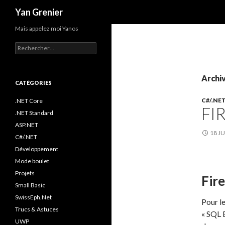
Recherche
Yan Grenier
Mais appelez moi Yanos
R
e
c
h
Archiv
e
CATÉGORIES
r
C#/.NE
c
.NET Core
FI
h
.NET Standard
e
ASP.NET
r
18 JU
C#/.NET
:
Développement
Mode boulet
Projets
Fir
Small Basic
SwissEph.Net
Pour le
Trucs & Astuces
« SQL E
UWP