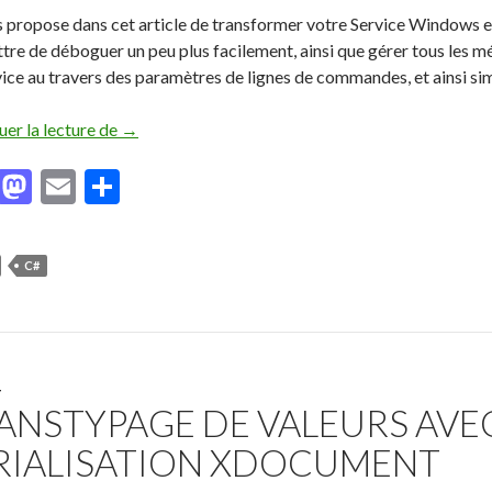
s propose dans cet article de transformer votre Service Windows 
tre de déboguer un peu plus facilement, ainsi que gérer tous les 
ice au travers des paramètres de lignes de commandes, et ainsi simp
uer la lecture de
C# : Service windows en mode console pour le déb
→
F
M
E
P
ac
as
m
ar
e
to
ai
ta
C#
b
d
l
g
o
o
er
o
n
k
T
ANSTYPAGE DE VALEURS AVEC
RIALISATION XDOCUMENT