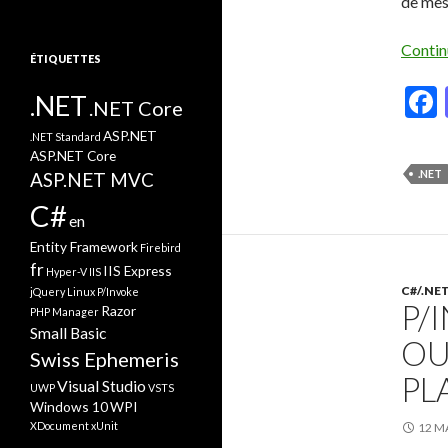
de mes
Contin
ÉTIQUETTES
.NET
.NET Core
ASP.NET
.NET Standard
ASP.NET Core
.NET
ASP.NET MVC
C#
en
Entity Framework
Firebird
fr
IIS Express
Hyper-V
IIS
C#/.NE
jQuery
Linux
P/Invoke
P/
Razor
PHP Manager
Small Basic
OU
Swiss Ephemeris
PL
Visual Studio
UWP
VSTS
Windows 10
WPI
XDocument
xUnit
12 M