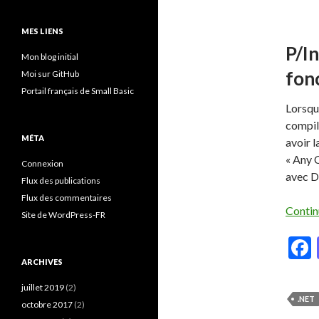
MES LIENS
P/In
Mon blog initial
fon
Moi sur GitHub
Portail français de Small Basic
Lorsqu’
compil
MÉTA
avoir 
« Any 
Connexion
avec D
Flux des publications
Flux des commentaires
Contin
Site de WordPress-FR
ARCHIVES
juillet 2019
(2)
.NET
octobre 2017
(2)