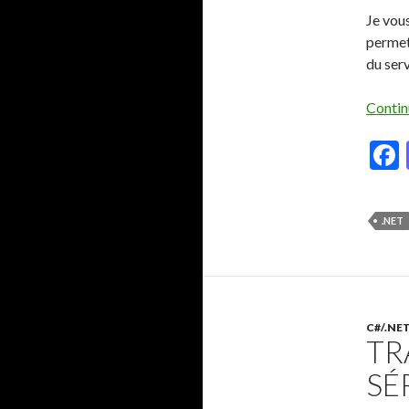
Je vou
permet
du serv
Contin
.NET
C#/.NE
TR
SÉ