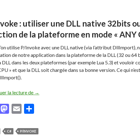
voke : utiliser une DLL native 32bits o
ction de la plateforme en mode « ANY
on utilise P/Invoke avec une DLL native (via l’attribut DllImport), 
ation de notre application dans la plateforme de la DLL (32 ou 64 b
la DLL dans les deux plateformes (par exemple Lua 5.3) et vouloir c
CPU » et que la DLL soit chargée dans sa bonne version. Ce qui n’es
llImport().
uer la lecture de
P/Invoke : utiliser une DLL native 32bits ou 64bi
→
F
M
E
P
ac
as
m
ar
e
to
ai
ta
C#
P/INVOKE
b
d
l
g