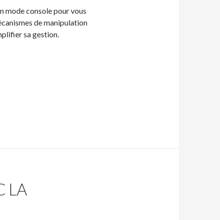
en mode console pour vous
mécanismes de manipulation
lifier sa gestion.
ogage et l’administration
 LA