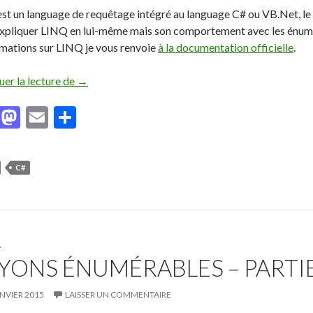
st un language de requêtage intégré au language C# ou VB.Net, le p
expliquer LINQ en lui-même mais son comportement avec les énumé
rmations sur LINQ je vous renvoie
à la documentation officielle
.
uer la lecture de
Soyons énumérables – Partie 3
→
F
M
E
P
ac
as
m
ar
e
to
ai
ta
C#
b
d
l
g
o
o
er
o
n
k
T
YONS ÉNUMÉRABLES – PARTIE
ANVIER 2015
LAISSER UN COMMENTAIRE