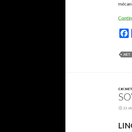
mécani
Contin
.NET
C#/.NE
SO
23 J
LIN