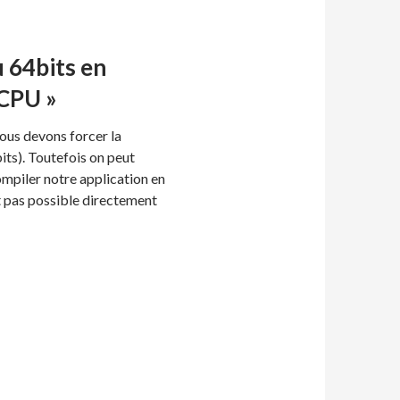
u 64bits en
 CPU »
nous devons forcer la
its). Toutefois on peut
ompiler notre application en
t pas possible directement
ts en fonction de la plateforme en mode « ANY CPU »