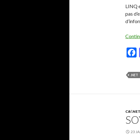
LINQ e
pas d’
d’info
Contin
.NET
C#/.NE
SO
23 J