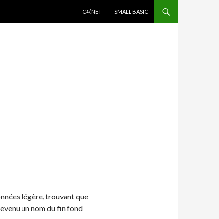
ALLER AU CONTENU
C#/.NET
SMALL BASIC
données légère, trouvant que
 revenu un nom du fin fond