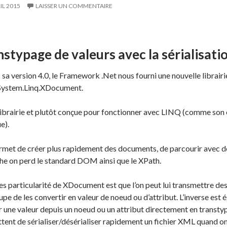
IL 2015
LAISSER UN COMMENTAIRE
nstypage de valeurs avec la sérialisa
 sa version 4.0, le Framework .Net nous fourni une nouvelle librair
ystem.Linq.XDocument.
librairie et plutôt conçue pour fonctionner avec LINQ (comme son
ue).
ermet de créer plus rapidement des documents, de parcourir avec 
he on perd le standard DOM ainsi que le XPath.
des particularité de XDocument est que l’on peut lui transmettre d
cupe de les convertir en valeur de noeud ou d’attribut. L’inverse est
r une valeur depuis un noeud ou un attribut directement en transt
ent de sérialiser/désérialiser rapidement un fichier XML quand on 